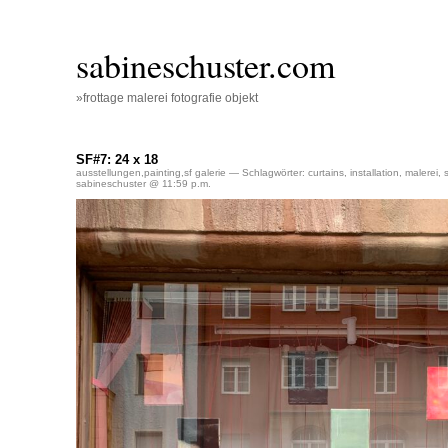
sabineschuster.com
»frottage malerei fotografie objekt
SF#7: 24 x 18
ausstellungen
,
painting
,
sf galerie
— Schlagwörter:
curtains
,
installation
,
malerei
,
sabineschuster @ 11:59 p.m.