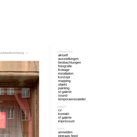
categories
südstadtnürnberg
—
aktuell
ausstellungen
beobachtungen
fotografie
frottage
installation
konzept
mapping
objekt
painting
sf galerie
sound
temporaeresatelier
pages
cv
kontakt
sf galerie
impressum
meta
anmelden
eintrags-feed