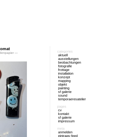
tomat
categories
denpapier
—
aktuell
ausstellungen
beobachtungen
fotografie
frottage
installation
konzept
mapping
objekt
painting
sf galerie
sound
temporaeresatelier
pages
cv
kontakt
sf galerie
impressum
meta
anmelden
eintrags-feed