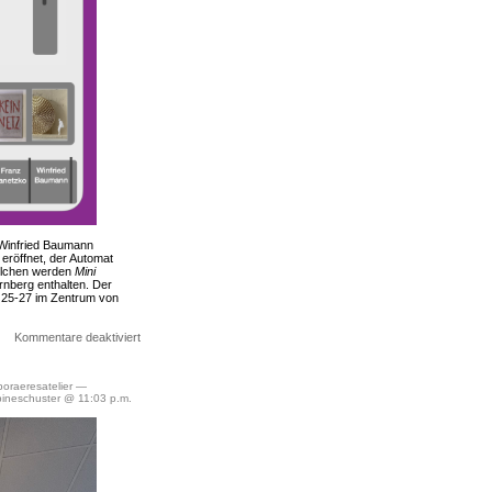
 Winfried Baumann
 eröffnet, der Automat
telchen werden
Mini
nberg enthalten. Der
 25-27 im Zentrum von
für
Kommentare deaktiviert
Kunstautomat
Sterngasse
#51
oraeresatelier
—
ineschuster @ 11:03 p.m.