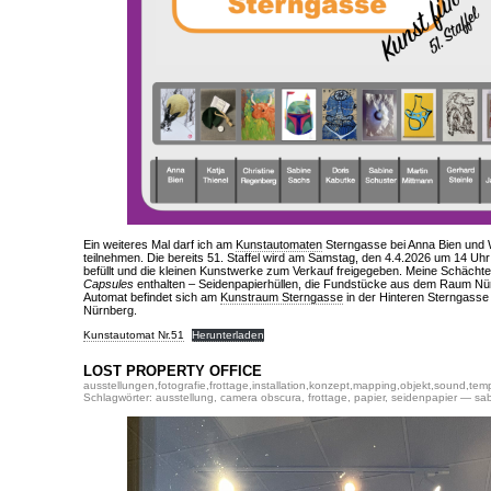
Ein weiteres Mal darf ich am
Kunstautomaten
Sterngasse bei Anna Bien und
teilnehmen. Die bereits 51. Staffel wird am Samstag, den 4.4.2026 um 14 Uhr
befüllt und die kleinen Kunstwerke zum Verkauf freigegeben. Meine Schäch
Capsules
enthalten – Seidenpapierhüllen, die Fundstücke aus dem Raum Nür
Automat befindet sich am
Kunstraum Sterngasse
in der Hinteren Sterngasse
Nürnberg.
Kunstautomat Nr.51
Herunterladen
LOST PROPERTY OFFICE
ausstellungen
,
fotografie
,
frottage
,
installation
,
konzept
,
mapping
,
objekt
,
sound
,
temp
Schlagwörter:
ausstellung
,
camera obscura
,
frottage
,
papier
,
seidenpapier
— sab