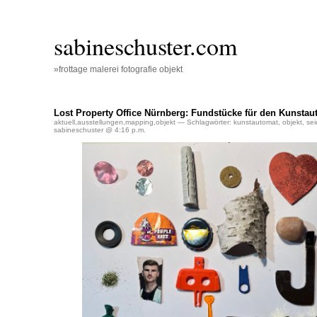
sabineschuster.com
»frottage malerei fotografie objekt
Lost Property Office Nürnberg: Fundstücke für den Kunstau
aktuell
,
ausstellungen
,
mapping
,
objekt
— Schlagwörter:
kunstautomat
,
objekt
,
sei
sabineschuster @ 4:16 p.m.